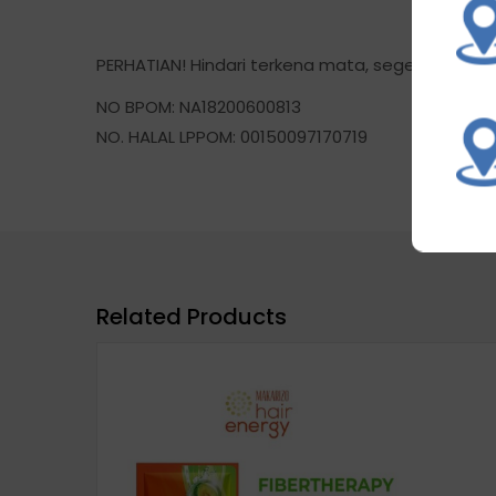
PERHATIAN! Hindari terkena mata, segera bilas d
NO BPOM: NA18200600813
NO. HALAL LPPOM: 00150097170719
Related Products