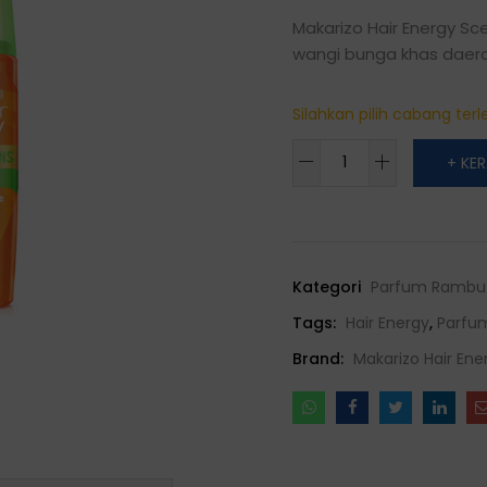
Makarizo Hair Energy S
wangi bunga khas daera
Silahkan pilih cabang terle
Hair
+ KE
Energy
Scentsations
Hair
Fragrance
Kategori
Parfum Rambu
Fresh
Bouquet
Tags:
Hair Energy
,
Parfu
100
Brand:
Makarizo Hair Ene
mL
quantity