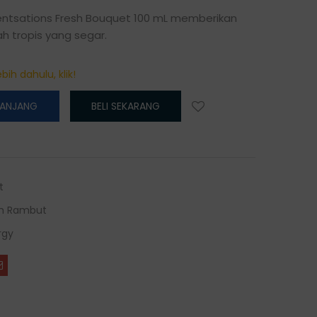
centsations Fresh Bouquet 100 mL memberikan
h tropis yang segar.
bih dahulu, klik!
RANJANG
BELI SEKARANG
t
m Rambut
rgy