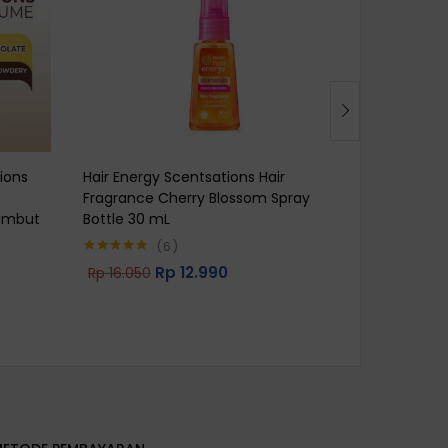
ions
Hair Energy Scentsations Hair
Hair Energ
Fragrance Cherry Blossom Spray
Creambath
Rambut
Bottle 30 mL
6
Rp
109.50
Rated
5.00
Rp
12.990
Rp
16.050
Rated
4.83
out of 5
out of 5