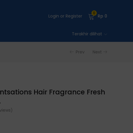
0
Login or Register
Rp
0
Terakhir dilihat
Prev
Next
ntsations Hair Fragrance Fresh
L
views)