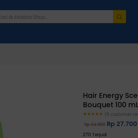
Hair Energy Sce
Bouquet 100 m
(
6
customer re
Rated
6
5.00
Rp
27.700
Rp
34.650
out of 5
based on
customer
270 Terjual
ratings