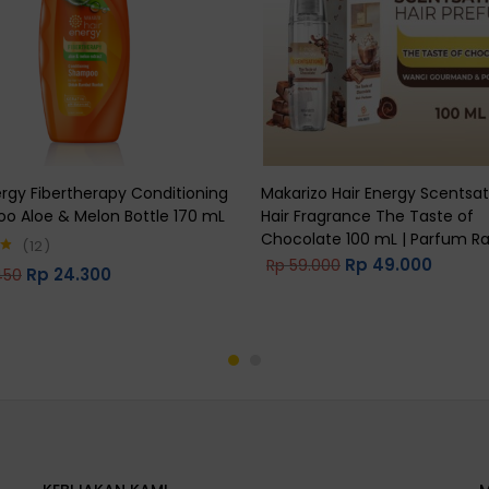
ergy Fibertherapy Conditioning
Makarizo Hair Energy Scentsat
o Aloe & Melon Bottle 170 mL
Hair Fragrance The Taste of
Chocolate 100 mL | Parfum 
12
Rp
49.000
Rp
59.000
Rp
24.300
450
5