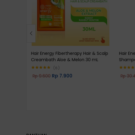
Hair Energy Fibertherapy Hair & Scalp
Hair En
Creambath Aloe & Melon 30 mL
Shampo
6
Rp
7.900
Rp
9.600
Rp
30.
Rated
5.00
Rated
4.7
out of 5
out of 5