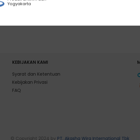
Yogyakarta
KEBIJAKAN KAMI
Syarat dan Ketentuan
Kebijakan Privasi
FAQ
© Copyright 2024 by
PT. Akasha Wira International Tbk