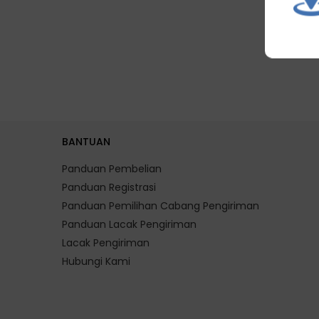
BANTUAN
Panduan Pembelian
Panduan Registrasi
Panduan Pemilihan Cabang Pengiriman
Panduan Lacak Pengiriman
Lacak Pengiriman
Hubungi Kami