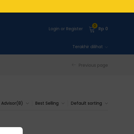
0
Login or Register
Rp
0
Terakhir dilihat
Previous page
Advisor(8)
Best Selling
Default sorting