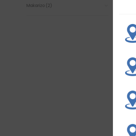
Makarizo
(2)
Makarizo
Cream M
30mL
Rp
19.8