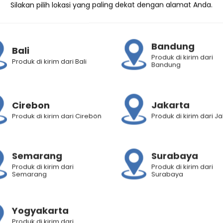
Silakan pilih lokasi yang paling dekat dengan alamat Anda.
Bandung
Bali
Produk di kirim dari
Produk di kirim dari Bali
Bandung
 Skin Energy Hand
acadamia 4in1
Cirebon
Jakarta
Produk di kirim dari Cirebon
Produk di kirim dari J
Rp
19.200
00
Semarang
Surabaya
Produk di kirim dari
Produk di kirim dari
Semarang
Surabaya
Yogyakarta
Produk di kirim dari