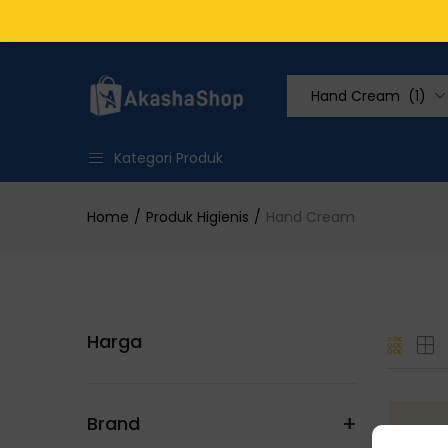
Hand Cream (1)
Kategori Produk
Home
Produk Higienis
Hand Cream
Harga
+
Brand