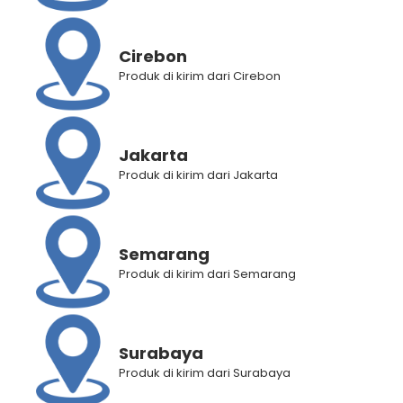
Cirebon
Produk di kirim dari Cirebon
MAKE IT PARFUM Bold
MAKE IT Primer Fragrance
Venture 50 mL
Essence Sanctuary
Rp
299.999
Rp
249.000
Rp
129.000
Rp
89.000
Jakarta
Produk di kirim dari Jakarta
Semarang
Produk di kirim dari Semarang
Surabaya
Produk di kirim dari Surabaya
MAKE IT Social Butterfly
MAKE IT Weekday Hustle