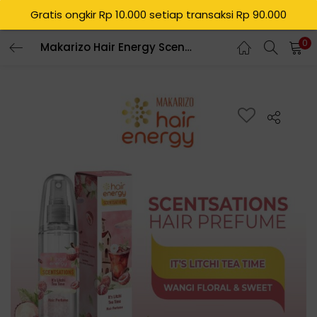
Gratis ongkir Rp 10.000 setiap transaksi Rp 90.000
0
Makarizo Hair Energy Scentsations Hair Fragrance It’s Litchi Tea Time 100 mL | Parfum Rambut