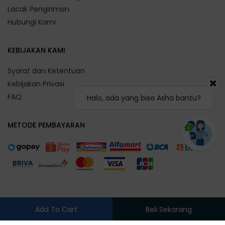
Lacak Pengiriman
Hubungi Kami
KEBIJAKAN KAMI
Syarat dan Ketentuan
Kebijakan Privasi
FAQ
Halo, ada yang bisa Asha bantu?
METODE PEMBAYARAN
Add To Cart
Beli Sekarang