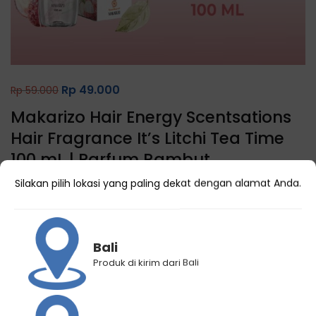
Rp
49.000
Rp
59.000
Makarizo Hair Energy Scentsations
Hair Fragrance It’s Litchi Tea Time
100 mL | Parfum Rambut
(
0
customer reviews)
Silakan pilih lokasi yang paling dekat dengan alamat Anda.
Bali
Produk di kirim dari Bali
Kategori
Parfum Rambut
Brand:
Makarizo Hair Energy