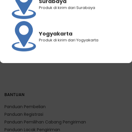
Surabaya
Hair Energy Scentsations
Makarizo Hair Energy
Hair Fragrance Surprise
Scentsations Hair
Produk di kirim dari Surabaya
Edition 100ml
Fragrance Your Mystic
Oud 100 mL
Rp
34.650
Rp
31.300
Rp
69.000
Rp
49.000
Yogyakarta
Produk di kirim dari Yogyakarta
BANTUAN
Panduan Pembelian
Panduan Registrasi
Panduan Pemilihan Cabang Pengiriman
Panduan Lacak Pengiriman