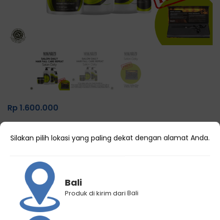
Rp
1.600.000
Salon Daily Hair Fall Care Repeat
Silakan pilih lokasi yang paling dekat dengan alamat Anda.
(
0
customer reviews)
Bali
Produk di kirim dari Bali
Kategori
Perawatan Rambut Salon