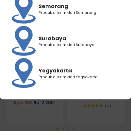
RELATED PRODUCTS
Semarang
Produk di kirim dari Semarang
Surabaya
Produk di kirim dari Surabaya
Yogyakarta
Produk di kirim dari Yogyakarta
Makarizo Hair Energy
Advisor Anti Frizz &
VITAGLITZ Hair Keratin
Detangling Care Spray 70
Serum ROYAL JELLY 6 x 1
mL
mL
Rp
45.750
Rp
36.600
Rp
15.000
Rp
12.200
2
Rated
5.00
out of 5