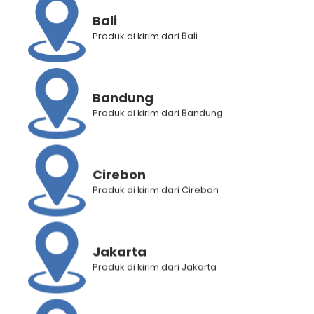
mengatasi rambut rapuh & kusam, menjadikan rambutmu
tetap kuat & tampak berkilau. Dengan Double Heat
Bali
Protection Formula untuk melindungi rambut dari panas
Produk di kirim dari Bali
matahari dan alat penata rambut
Bandung
Produk di kirim dari Bandung
Kategori
Vitamin Rambut
Brand:
Makarizo Hair Energy
Cirebon
Produk di kirim dari Cirebon
Deskripsi Produk
Informasi Tambahan
Jakarta
Penilaian Produk (3)
Produk di kirim dari Jakarta