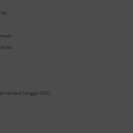
1 mL
nnya!
PATAH.
aan rambut hingga 230C