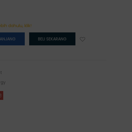
bih dahulu, klik!
RANJANG
BELI SEKARANG
t
rgy