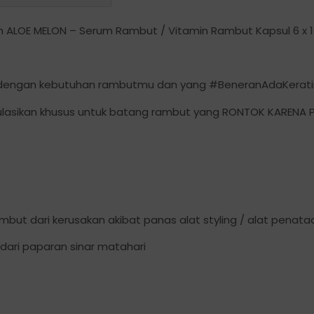
quantity
rum ALOE MELON – Serum Rambut / Vitamin Rambut Kapsul 6 x 
uai dengan kebutuhan rambutmu dan yang #BeneranAdaKerati
mulasikan khusus untuk batang rambut yang RONTOK KARENA 
but dari kerusakan akibat panas alat styling / alat penat
dari paparan sinar matahari