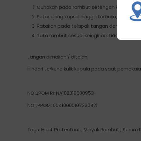
Gunakan pada rambut setengah kering set
Putar ujung kapsul hingga terbuka, tuang vi
Ratakan pada telapak tangan dan usapkan 
Tata rambut sesuai keinginan, tidak perlu dib
Jangan dimakan / ditelan.
Hindari terkena kulit kepala pada saat pemakaia
NO BPOM RI: NA182310000953
NO LPPOM: 00410000107330421
Tags: Heat Protectant ; Minyak Rambut ; Serum 