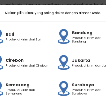
t terasa lembut tanpa menjadikannya berminyak atau lepe
Silakan pilih lokasi yang paling dekat dengan alamat Anda.
n batang rambut karena patah
Bandung
Bali
Produk di kirim dari
Produk di kirim dari Bali
Bandung
mbut sehingga rambut mudah diatur, tetap kuat & sehat
embabkan, & merevitalisasi batang rambut yang rusak agar 
Cirebon
Jakarta
Produk di kirim dari Cirebon
Produk di kirim dari J
TiapHariTanpaWorry
a menghindari produk tumpah dan terbuang.
Semarang
Surabaya
Produk di kirim dari
Produk di kirim dari
Semarang
Surabaya