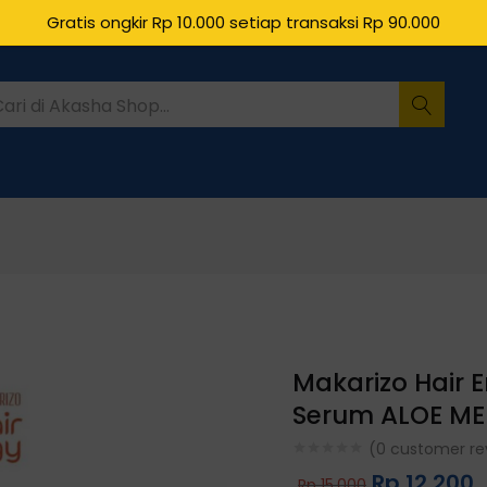
Gratis ongkir Rp 10.000 setiap transaksi Rp 90.000
Makarizo Hair E
Serum ALOE MEL
(
0
customer re
Rp
12.200
Rp
15.000