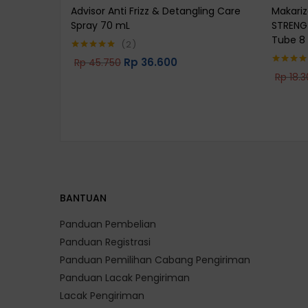
Advisor Anti Frizz & Detangling Care
Makariz
Spray 70 mL
STRENG
Tube 8
2
Rp
36.600
Rp
45.750
Rated
5.00
Rp
18.3
Rated
5.0
out of 5
out of 5
BANTUAN
Panduan Pembelian
Panduan Registrasi
Panduan Pemilihan Cabang Pengiriman
Panduan Lacak Pengiriman
Lacak Pengiriman