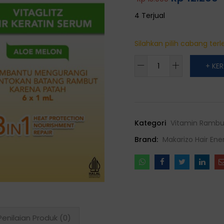
4 Terjual
Silahkan pilih cabang terle
Makarizo
+ KE
Hair
Energy
VITAGLITZ
Hair
Kategori
Vitamin Rambu
Keratin
Serum
Brand:
Makarizo Hair Ene
ALOE
MELON
6
x
1
mL
Penilaian Produk (0)