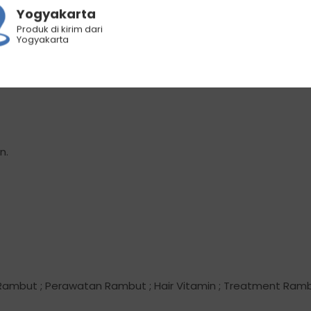
Yogyakarta
elah keramas
Produk di kirim dari
tamin ke telapak tangan
Yogyakarta
pada batang hingga ujung rambut.
ilas.
n.
Rambut ; Perawatan Rambut ; Hair Vitamin ; Treatment Rambu