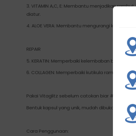
3. VITAMIN A,C, E: Membantu menjadikan rambu
diatur.
4. ALOE VERA: Membantu mengurangi kerontoka
REPAIR
5. KERATIN: Memperbaiki kelembaban batang ra
6. COLLAGEN: Memperbaiki kutikula rambut, mel
Pakai Vitaglitz sebelum catokan biar #Catokan
Bentuk kapsul yang unik, mudah dibuka sehingg
Cara Penggunaan: