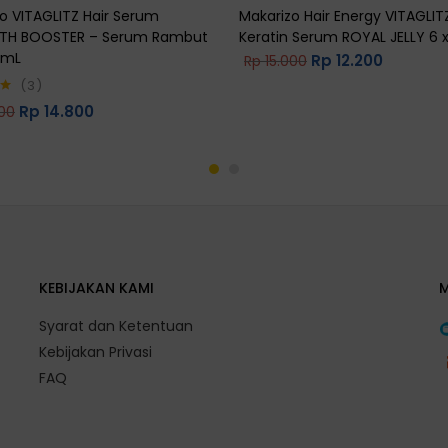
o VITAGLITZ Hair Serum
Makarizo Hair Energy VITAGLITZ
TH BOOSTER – Serum Rambut
Keratin Serum ROYAL JELLY 6 x
 mL
Rp
12.200
Rp
15.000
3
Rp
14.800
00
0
KEBIJAKAN KAMI
Syarat dan Ketentuan
Kebijakan Privasi
FAQ