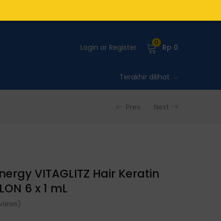
0
Login or Register
Rp
0
Terakhir dilihat
Prev
Next
nergy VITAGLITZ Hair Keratin
ON 6 x 1 mL
views)