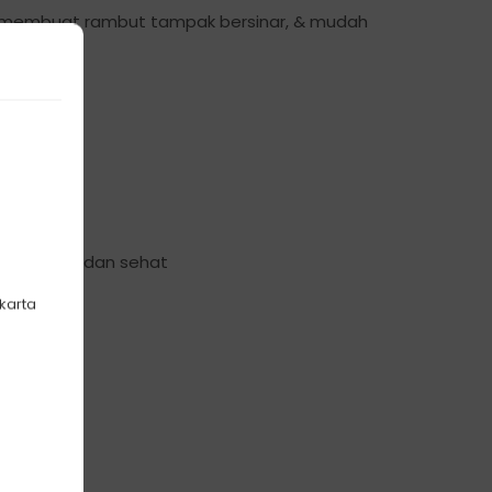
k, membuat rambut tampak bersinar, & mudah
tetap kuat dan sehat
akarta