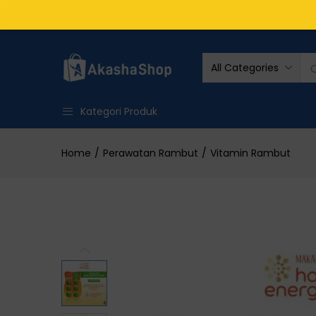
All Categories
Kategori Produk
Home
Perawatan Rambut
Vitamin Rambut