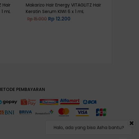
 Hair
Makarizo Hair Energy VITAGLITZ Hair
Advisor V
 1 mL
Keratin Serum KIWI 6 x 1 mL
Rp
12.200
Rp
15.000
Rp
65.000
Rated
4.67
out of 5
METODE PEMBAYARAN
Halo, ada yang bisa Asha bantu?