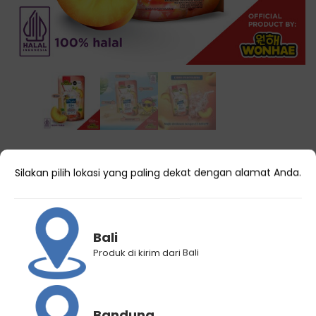
Rp
9.500
Rp
12.000
Silakan pilih lokasi yang paling dekat dengan alamat Anda.
Wonhae DIY Cafe Peach Lemonade
180mL
Bali
Produk di kirim dari Bali
Bandung
Kategori
Minuman Korea