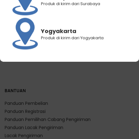
Produk di kirim dari Surabaya
Mujigae Caramel Banana
BELI 3 GRATIS 1 Mujigae by
Milk 250 ml
Wonhae Banana Milk
Strawberry 250 mL
Rp
15.000
Rp
10.500
Rp
60.000
Rp
40.800
Yogyakarta
Produk di kirim dari Yogyakarta
BANTUAN
Panduan Pembelian
Panduan Registrasi
Panduan Pemilihan Cabang Pengiriman
Panduan Lacak Pengiriman
Lacak Pengiriman