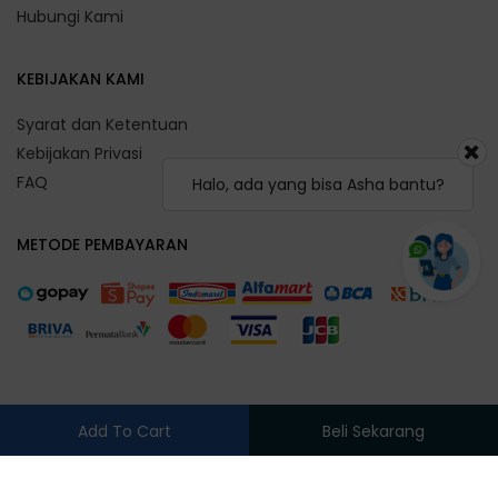
Hubungi Kami
KEBIJAKAN KAMI
Syarat dan Ketentuan
Kebijakan Privasi
FAQ
Halo, ada yang bisa Asha bantu?
METODE PEMBAYARAN
Add To Cart
Beli Sekarang
Silahkan pilih cabang terlebih dahulu, klik!