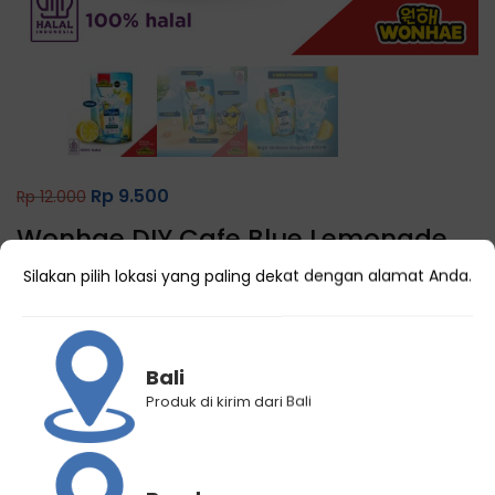
Rp
9.500
Rp
12.000
Wonhae DIY Cafe Blue Lemonade
180mL
Silakan pilih lokasi yang paling dekat dengan alamat Anda.
Bali
Produk di kirim dari Bali
Kategori
Minuman Korea
Brand:
Mujigae - Wonhae