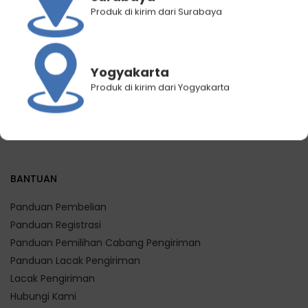
Wonhae Banana Milk
Wonhae Banana Milk
Produk di kirim dari Surabaya
Original 250 mL
Strawberry 250 mL
Rp
60.000
Rp
40.800
Rp
60.000
Rp
40.800
Yogyakarta
Produk di kirim dari Yogyakarta
BANTUAN
Panduan Pembelian
Panduan Registrasi
Panduan Pemilihan Cabang Pengiriman
Panduan Lacak Pengiriman
Lacak Pengiriman
Hubungi Kami