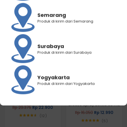
Semarang
RELATED PRODUCTS
Produk di kirim dari Semarang
Surabaya
Produk di kirim dari Surabaya
Yogyakarta
Produk di kirim dari Yogyakarta
Makarizo Hair Energy Easy
Hair Energy Scentsations
Straight – STRONG 80 mL
Hair Fragrance Ocean
Breeze Spray Bottle 30 mL
Rp
29.375
Rp
22.900
Rp
16.050
Rp
12.990
12
5
Rated
4.58
out of 5
Rated
5.00