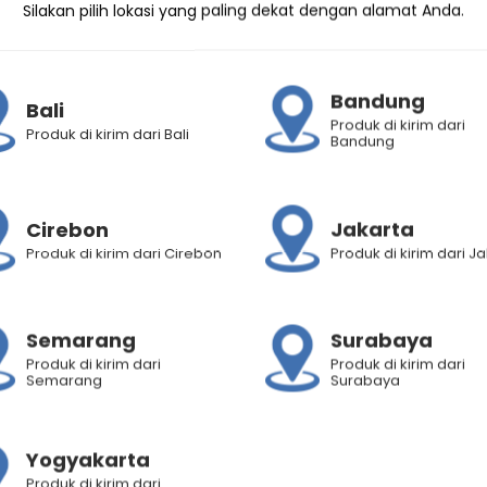
Silakan pilih lokasi yang paling dekat dengan alamat Anda.
Bandung
Bali
Produk di kirim dari
Produk di kirim dari Bali
Bandung
rgy Fibertherapy
Hair Energy Fibertherapy
Hair Ene
Scalp Creambath
Hair & Scalp Creambath
Hair & 
Cirebon
Jakarta
0 mL
Olive 30 mL
Olive 6
Produk di kirim dari Cirebon
Produk di kirim dari J
6
6
Rp
87.500
Rp
7.900
500
Rp
9.600
Rp
18.0
Rated
4.83
Rated
4.83
out of 5
out of 5
Semarang
Surabaya
Produk di kirim dari
Produk di kirim dari
Semarang
Surabaya
Yogyakarta
Produk di kirim dari