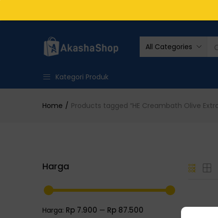
All Categories
Kategori Produk
Home
Products tagged “HE Creambath Olive Extr
Harga
Rp 7.900
Rp 87.500
Harga:
—