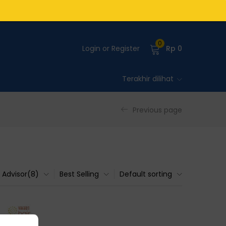
0
Login or Register
Rp
0
Terakhir dilihat
Previous page
Advisor(8)
Best Selling
Default sorting