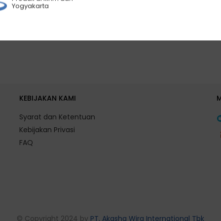
Yogyakarta
KEBIJAKAN KAMI
Syarat dan Ketentuan
Kebijakan Privasi
FAQ
© Copyright 2024 by
PT. Akasha Wira International Tbk