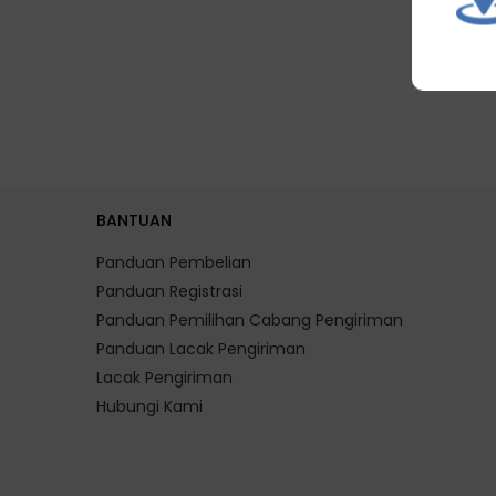
BANTUAN
Panduan Pembelian
Panduan Registrasi
Panduan Pemilihan Cabang Pengiriman
Panduan Lacak Pengiriman
Lacak Pengiriman
Hubungi Kami