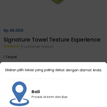
Rp
45.000
Signature Towel Texture Experience
(
1
customer review)
Rated
1
5.00
out of 5
1 Terjual
based on
customer
rating
Warna
Silakan pilih lokasi yang paling dekat dengan alamat Anda.
Choose an option
Bali
Produk di kirim dari Bali
Kategori
Perlengkapan Salon