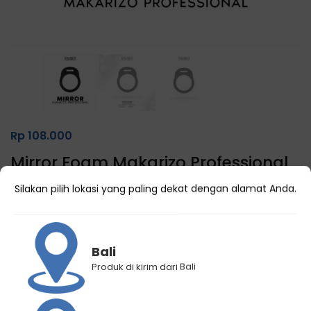
Rp
108.000
Mirror Foam Makarizo Professional
(
0
customer reviews)
Silakan pilih lokasi yang paling dekat dengan alamat Anda.
Bali
Kategori
Perlengkapan Salon
Produk di kirim dari Bali
Brand:
Makarizo Professional