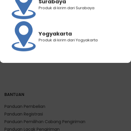
Surabaya
Color Chart Concept
Tint Brush Makarizo
Produk di kirim dari Surabaya
Ultimax
Professional
Rp
350.000
Rp
30.000
Yogyakarta
Produk di kirim dari Yogyakarta
BANTUAN
Panduan Pembelian
Panduan Registrasi
Panduan Pemilihan Cabang Pengiriman
Panduan Lacak Pengiriman