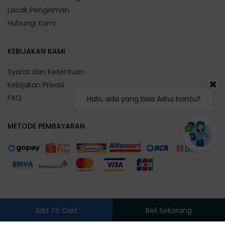
Lacak Pengiriman
Hubungi Kami
KEBIJAKAN KAMI
Syarat dan Ketentuan
Kebijakan Privasi
FAQ
Halo, ada yang bisa Asha bantu?
METODE PEMBAYARAN
Add To Cart
Beli Sekarang