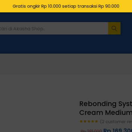
Gratis ongkir Rp 10.000 setiap transaksi Rp 90.000
Rebonding Syst
Cream Medium
(
2
customer re
Rated
2
5.00
Rp
169.30
Rp
281.000
out of 5