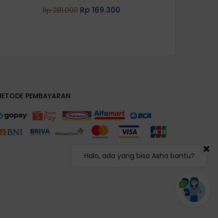
Rp
169.300
Rp
281.000
Rated
5.00
out of 5
out of 5
METODE PEMBAYARAN
Halo, ada yang bisa Asha bantu?