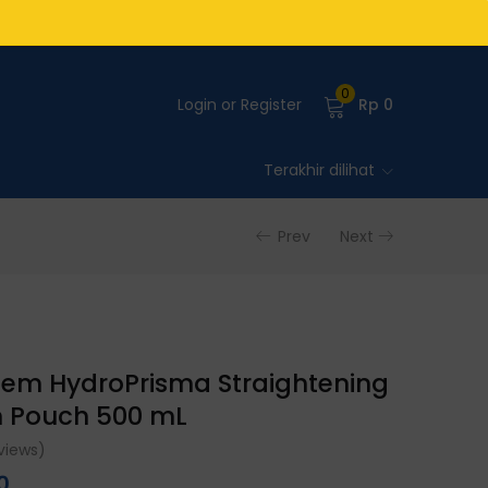
0
Login or Register
Rp
0
Terakhir dilihat
Prev
Next
em HydroPrisma Straightening
 Pouch 500 mL
views)
0