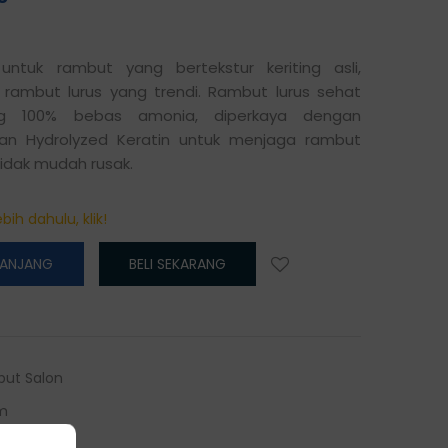
untuk rambut yang bertekstur keriting asli,
ambut lurus yang trendi. Rambut lurus sehat
g 100% bebas amonia, diperkaya dengan
dan Hydrolyzed Keratin untuk menjaga rambut
tidak mudah rusak.
bih dahulu, klik!
RANJANG
BELI SEKARANG
but Salon
m