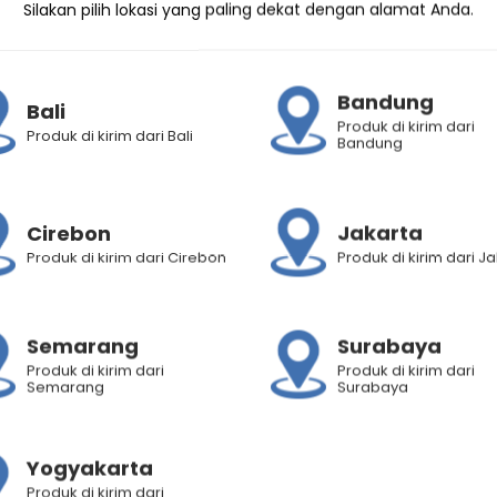
Silakan pilih lokasi yang paling dekat dengan alamat Anda.
mL
quantity
Bandung
Penilaian Produk (2)
Bali
Produk di kirim dari
Produk di kirim dari Bali
Bandung
hawatir rambut rusak!
Cirebon
Jakarta
mengandung amonia, senyawa kimia yang mengeluarkan bau 
Produk di kirim dari Cirebon
Produk di kirim dari J
ngguan kesehatan lainnya. Hairdresser dan klien pun meras
Semarang
Surabaya
igunakan untuk meluruskan 3 kepala dengan rambut panjang
Produk di kirim dari
Produk di kirim dari
Semarang
Surabaya
Yogyakarta
Produk di kirim dari