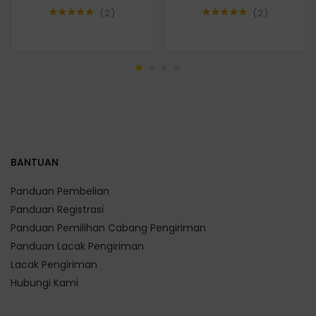
2
2
Rated
5.00
Rated
5.00
out of 5
out of 5
BANTUAN
Panduan Pembelian
Panduan Registrasi
Panduan Pemilihan Cabang Pengiriman
Panduan Lacak Pengiriman
Lacak Pengiriman
Hubungi Kami