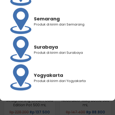
Penilaian Produk (2)
Semarang
Produk di kirim dari Semarang
RELATED PRODUCTS
Surabaya
Produk di kirim dari Surabaya
Yogyakarta
Produk di kirim dari Yogyakarta
Rebonding System
Rebonding System
Straightening Cream Gold
Neutralizer Milky Bottle 500
Edition Pot 500 mL
mL
Rp
228.200
Rp
137.500
Rp
147.400
Rp
88.800