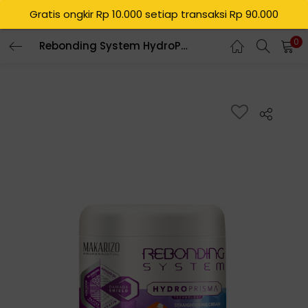
Gratis ongkir Rp 10.000 setiap transaksi Rp 90.000
0
Rebonding System HydroPrisma Straightening Cream Medium Pot 500 mL