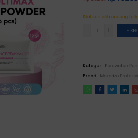
Silahkan pilih cabang terle
Makarizo
+ KE
Professional
Concept
Ultimax
SF3
Kategori
Perawatan Ram
Bleaching
Powder
Brand:
Makarizo Professi
Sachet
15
gr
x
6
quantity