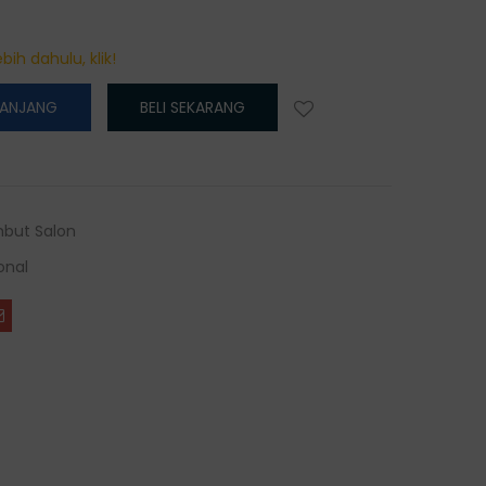
bih dahulu, klik!
RANJANG
BELI SEKARANG
but Salon
onal