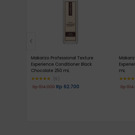
Makarizo Professional Texture
Makariz
Experience Conditioner Black
Experi
Chocolate 250 mL
mL
5
Rp
62.700
Rp
104.000
Rp
104
Rated
5.00
Rated
5.0
out of 5
out of 5