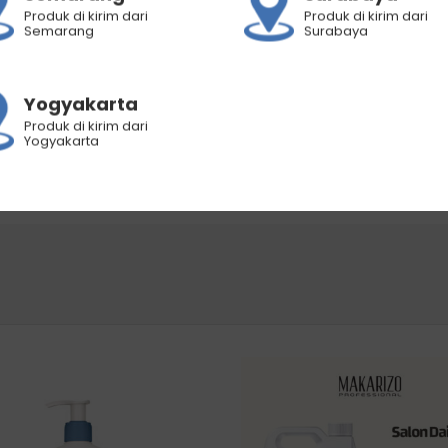
Produk di kirim dari
Produk di kirim dari
Semarang
Surabaya
di belakang telinga dan di bagian dalam sudut siku).
Yogyakarta
amkan selama 24 jam.
Produk di kirim dari
, radang, atau sensasi panas pada kulit.
Yogyakarta