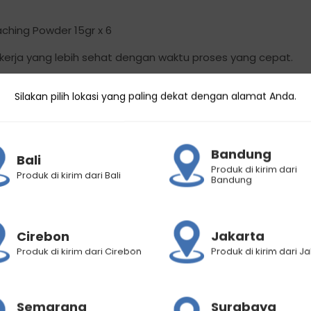
ching Powder 15gr x 6
kerja yang lebih sehat dengan waktu proses yang cepat.
Silakan pilih lokasi yang paling dekat dengan alamat Anda.
 sampai dua level tone, gunakan 40gr bleaching powder dan
g sampai tiga level tone, gunakan 40gr bleaching powder d
mbut telah mencapai level tone yang diinginkan.
Bandung
Bali
Produk di kirim dari
Produk di kirim dari Bali
Bandung
erkena dengan air jika terjadi iritasi atau ruam.
Cirebon
Jakarta
is pada kulit kepala.
Produk di kirim dari Cirebon
Produk di kirim dari J
 rambut.
Semarang
Surabaya