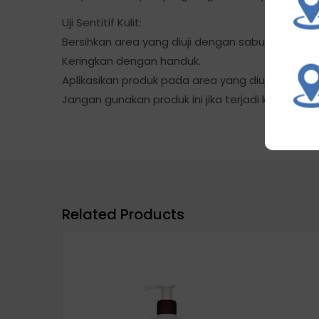
Uji Sentitif Kulit:
Bersihkan area yang diuji dengan sabun dan air (
Keringkan dengan handuk.
Aplikasikan produk pada area yang diuji dan di
Jangan gunakan produk ini jika terjadi kemerahan
Related Products