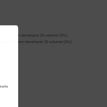
 80ml cream developer 20 volume (6%).
an 80ml cream developer 30 volume (9%).
akarta