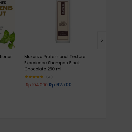
tioner
Makarizo Professional Texture
Salon Dail
Experience Shampoo Black
Pump Bott
Chocolate 250 ml
4
Rp
206.0
Rated
5.00
Rp
62.700
Rp
104.000
Rated
5.00
out of 5
out of 5