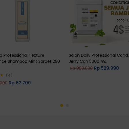
o Professional Texture
Salon Daily Professional Condi
ence Shampoo Mint Sorbet 250
Jerry Can 5000 mL
Rp
529.990
Rp
880.000
4
Rp
62.700
.000
0