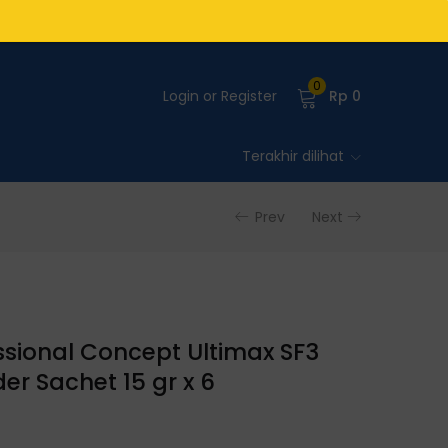
0
Login or Register
Rp
0
Terakhir dilihat
Prev
Next
ssional Concept Ultimax SF3
er Sachet 15 gr x 6