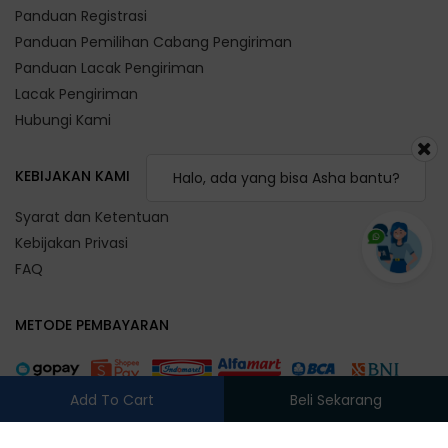
Panduan Registrasi
Panduan Pemilihan Cabang Pengiriman
Panduan Lacak Pengiriman
Lacak Pengiriman
Hubungi Kami
KEBIJAKAN KAMI
Halo, ada yang bisa Asha bantu?
Syarat dan Ketentuan
Kebijakan Privasi
FAQ
METODE PEMBAYARAN
Add To Cart
Beli Sekarang
Silahkan pilih cabang terlebih dahulu, klik!