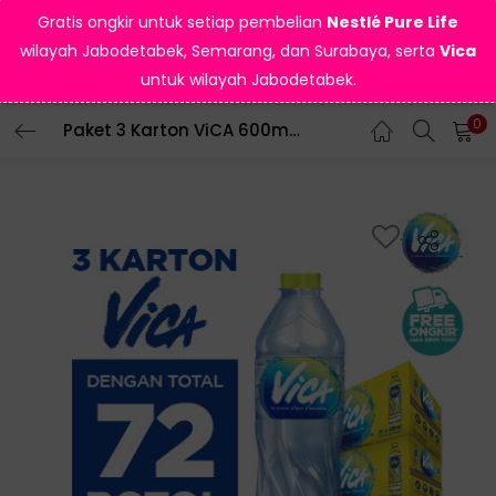
Gratis ongkir untuk setiap pembelian
Nestlé Pure Life
wilayah Jabodetabek, Semarang, dan Surabaya, serta
Vica
untuk wilayah Jabodetabek.
0
Paket 3 Karton ViCA 600mL isi 72 botol