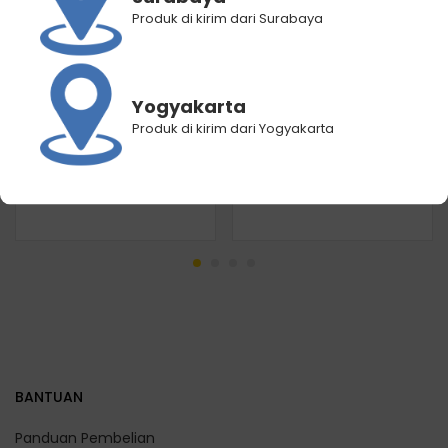
Produk di kirim dari Surabaya
Yogyakarta
Produk di kirim dari Yogyakarta
Paket 3 Karton Nestle Pure
Paket 3 Karton Nestle Pure
Life 600mL isi 72 botol
Life 1500mL isi 36 botol
Rp
210.960
Rp
166.950
Rp
204.800
Rp
178.920
BANTUAN
Panduan Pembelian