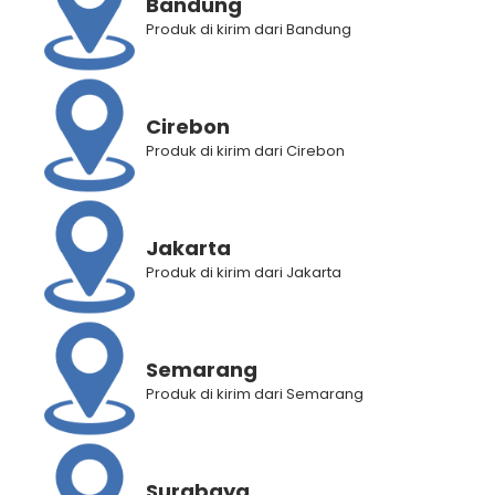
Bandung
Produk di kirim dari Bandung
Kategori
Air Mineral
,
Paket BV
Brand:
Beverage
,
ViCA
Cirebon
Produk di kirim dari Cirebon
Deskripsi Produk
Informasi Tambahan
Jakarta
Penilaian Produk (0)
Produk di kirim dari Jakarta
RELATED PRODUCTS
Semarang
Produk di kirim dari Semarang
Surabaya