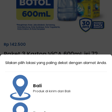
Rp
142.500
Paket 3 Karton ViCA 600mL isi 72
botol
Silakan pilih lokasi yang paling dekat dengan alamat Anda.
(
0
customer reviews)
26 Terjual
Bali
Gratis biaya pengiriman untuk pembelian minimal 3 karton
Produk di kirim dari Bali
Lihat area pengiriman gratis ongkir