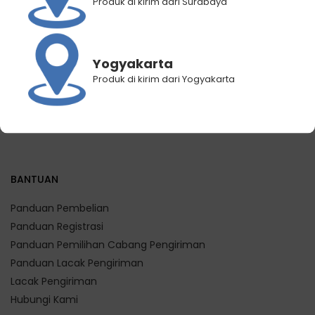
Produk di kirim dari Surabaya
Paket 3 Karton ViCA 600mL
Paket 3 Karton ViCA 1500mL
isi 72 botol
isi 36 botol
Yogyakarta
Rp
142.500
Rp
158.400
Produk di kirim dari Yogyakarta
BANTUAN
Panduan Pembelian
Panduan Registrasi
Panduan Pemilihan Cabang Pengiriman
Panduan Lacak Pengiriman
Lacak Pengiriman
Hubungi Kami