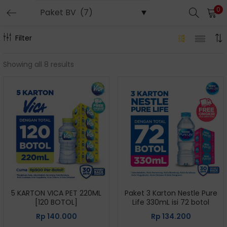
0
Filter
Showing all 8 results
5 KARTON VICA PET 220ML
Paket 3 Karton Nestle Pure
[120 BOTOL]
Life 330mL isi 72 botol
Rp
140.000
Rp
134.200