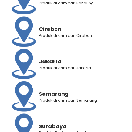
Produk di kirim dari Bandung
Cirebon
Produk di kirim dari Cirebon
Paket 4 Karton Nestle Pure
Paket 3 Karton ViCA 330mL
Life 330mL (96 botol) Free
isi 72 botol
Mujigae Spicy Rapokki
Rp
116.300
Jakarta
Rp
205.200
Rp
171.000
Produk di kirim dari Jakarta
Semarang
Produk di kirim dari Semarang
Surabaya