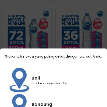
Silakan pilih lokasi yang paling dekat dengan alamat Anda.
Paket 3 Karton Nestle Pure
Paket 3 Karton Nestle Pure
Life 600mL isi 72 botol
Life 1500mL isi 36 botol
Rp
210.960
Rp
166.950
Rp
204.800
Rp
178.920
Bali
Produk di kirim dari Bali
Bandung