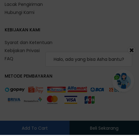
Lacak Pengiriman
Hubungi Kami
KEBIJAKAN KAMI
Syarat dan Ketentuan
Kebijakan Privasi
FAQ
Halo, ada yang bisa Asha bantu?
METODE PEMBAYARAN
Add To Cart
Beli Sekarang