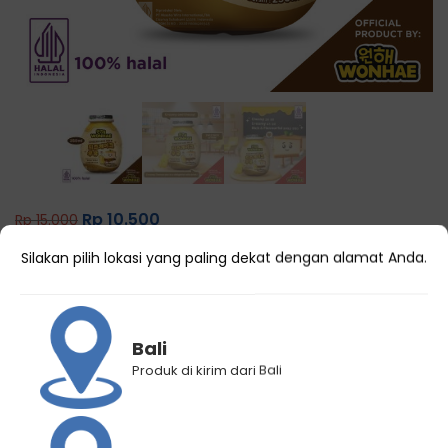
Rp
10.500
Rp
15.000
Wonhae Cheesecake Milk 250 mL
Silakan pilih lokasi yang paling dekat dengan alamat Anda.
3 Terjual
Bali
Produk di kirim dari Bali