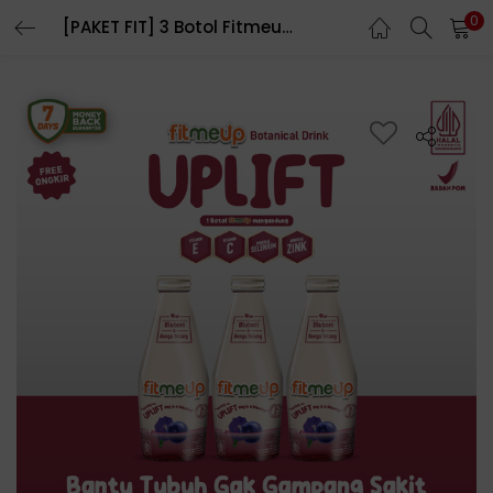
0
[PAKET FIT] 3 Botol Fitmeup Varian Uplift- Bantu Naikin Imun – Menangkal Radikal Bebas