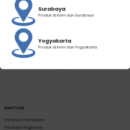
Surabaya
Produk di kirim dari Surabaya
[PAKET FIT] 6 Botol
[PAKET TAMBAH ENERGI] 6
Fitmeup Varian Uplift-
Botol Fitmeup Varian
Bantu Naikin Imun –
Active – Tingkatkan
Yogyakarta
Menangkal Radikal Bebas
Stamina – Atasi Kelelahan
Produk di kirim dari Yogyakarta
Rp
54.000
Rp
54.000
BANTUAN
Panduan Pembelian
Panduan Registrasi