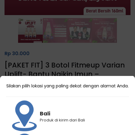
Rp
30.000
[PAKET FIT] 3 Botol Fitmeup Varian
Uplift- Bantu Naikin Imun –
Menangkal Radikal Bebas
Silakan pilih lokasi yang paling dekat dengan alamat Anda.
(
0
customer reviews)
2 Terjual
Bali
Produk di kirim dari Bali