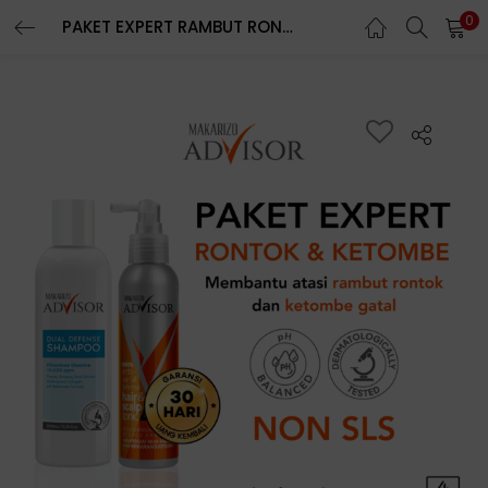
0
PAKET EXPERT RAMBUT RONTOK & KETOMBE – Makarizo Advisor Dual Defense Shampoo 200mL + Hair & Scalp Tonic 145mL