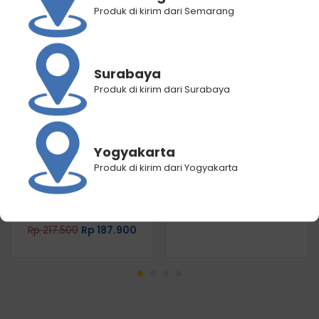
Produk di kirim dari Semarang
Surabaya
Produk di kirim dari Surabaya
PAKET ISI 3 – Makarizo T1
Makarizo Asters Mova Hair
Techno Nature Equalizer
Straightening Brush
Shampoo & Conditioner
Rp
2.000.000
Rp
890.000
180 mL + Rosemary Scalp
& Hair Oil 40mL –
Yogyakarta
Shampoo Conditioner Non
Produk di kirim dari Yogyakarta
SLS / Rosemary Oil / Scalp
Oil / Hair Oil / Hair Care /
Hair Treatment /
Perawatan Rambut
Rp
217.500
Rp
187.900