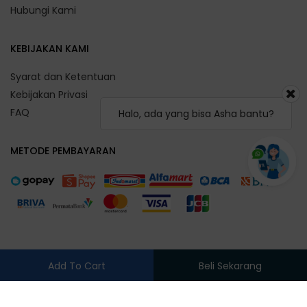
Hubungi Kami
KEBIJAKAN KAMI
Syarat dan Ketentuan
Kebijakan Privasi
FAQ
Halo, ada yang bisa Asha bantu?
METODE PEMBAYARAN
Add To Cart
Beli Sekarang
Silahkan pilih cabang terlebih dahulu, klik!