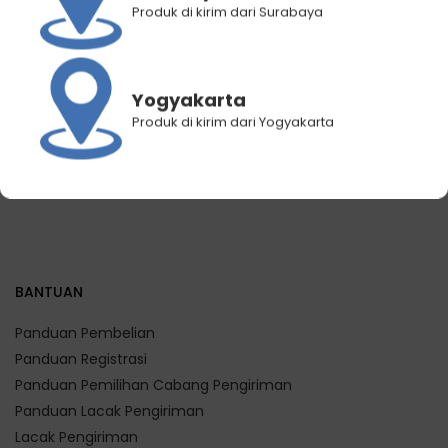
Produk di kirim dari Surabaya
Mujigae by Wonhae
Wonhae Churros Snack
Cheese Ramyun 120 gram
Chocolate
Rp
17.000
Rp
14.400
Rp
12.000
Rp
6.000
Yogyakarta
Produk di kirim dari Yogyakarta
BANTUAN
Panduan Pembelian
Panduan Registrasi
Panduan Pemilihan Cabang Pengiriman
Panduan Lacak Pengiriman
Lacak Pengiriman