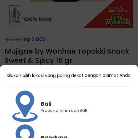
Rp
2.000
Rp
3.500
Mujigae by Wonhae Topokki Snack
Sweet & Spicy 16 gr
(
0
customer reviews)
Silakan pilih lokasi yang paling dekat dengan alamat Anda.
29 Terjual
Bali
Produk di kirim dari Bali
Kategori
Makanan Korea
Brand:
Mujigae - Wonhae
Bandung