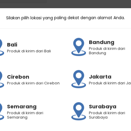
nic 65mL Untuk Rambut Rontok dan Ketombe / Anti Hair Fall /
Silakan pilih lokasi yang paling dekat dengan alamat Anda.
Bandung
rontok dan berketombe?
Bali
Produk di kirim dari
Produk di kirim dari Bali
Bandung
 Advisor Anti-Hair Fall Defense Hair & Scalp Tonic!
antu mengurangi kerontokan rambut sekaligus melawan ket
t memperkuat akar rambut dan membantu rambut tampak le
Cirebon
Jakarta
kan kulit kepala sehingga mampu mencegah munculnya ke
Produk di kirim dari Cirebon
Produk di kirim dari J
a kamu lebih mudah menggunakannya.
Semarang
Surabaya
palamu setelah keramas, kemudian lakukan pemijatan menggu
Produk di kirim dari
Produk di kirim dari
n ketombe!
Semarang
Surabaya