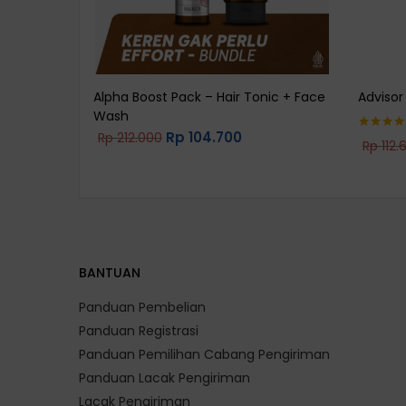
Alpha Boost Pack – Hair Tonic + Face
Advisor
Wash
Rp
104.700
Rp
212.000
Rp
112.
Rated
4.2
out of 5
BANTUAN
Panduan Pembelian
Panduan Registrasi
Panduan Pemilihan Cabang Pengiriman
Panduan Lacak Pengiriman
Lacak Pengiriman