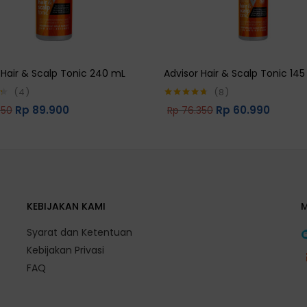
 Hair & Scalp Tonic 240 mL
Advisor Hair & Scalp Tonic 14
4
8
Rp
89.900
Rp
60.990
650
Rp
76.350
5
Rated
4.63
out of 5
KEBIJAKAN KAMI
Syarat dan Ketentuan
Kebijakan Privasi
FAQ