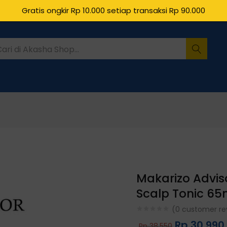
Gratis ongkir Rp 10.000 setiap transaksi Rp 90.000
Makarizo Adviso
Scalp Tonic 65
(
0
customer re
Rp
30.990
Rp
38.550