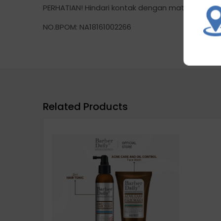
PERHATIAN! Hindari kontak dengan mata. Jika ter
NO.BPOM: NA18161002266
Related Products