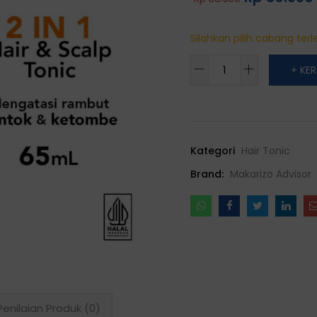
Silahkan pilih cabang terle
Makarizo
+ KE
Advisor
Anti-
Hair
Fall
Kategori
Hair Tonic
Defense
Hair
Brand:
Makarizo Advisor
&
Scalp
Tonic
65mL
quantity
Penilaian Produk (0)