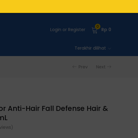
0
Login or Register
Rp
0
Terakhir dilihat
Prev
Next
r Anti-Hair Fall Defense Hair &
mL
views)