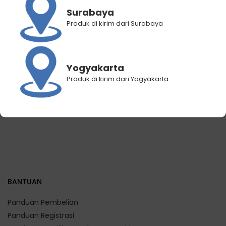
Surabaya
Produk di kirim dari Surabaya
128 Bright & Radiance
Beta Style Duo – Styling
Toner Bottle 95mL
Gel + Face Wash
Rp
246.250
Rp
98.500
Rp
149.500
Rp
102.400
Yogyakarta
Produk di kirim dari Yogyakarta
BANTUAN
Panduan Pembelian
Panduan Registrasi