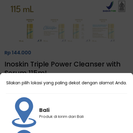
Rp
144.000
Inoskin Triple Power Cleanser with
Serum 115mL
(
0
customer reviews)
Silakan pilih lokasi yang paling dekat dengan alamat Anda.
1 Terjual
Bali
Produk di kirim dari Bali
Kategori
Skin care