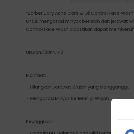
“Barber Daily Acne Care & Oil Control Face Wash 
untuk mengatasi minyak berlebih dan jerawat w
Control Face Wash dipastikan dapat membersihk
Ukuran: 100mL x 2
Manfaat:
– Hilangkan Jerawat Wajah yang Mengganggu.
– Mengatasi Minyak Berlebih di Wajah
Keunggulan
– Formula pH-Balanced and Mild Formulation