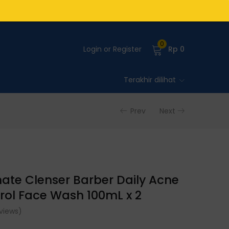
0
Login or Register
Rp
0
Terakhir dilihat
Prev
Next
mate Clenser Barber Daily Acne
trol Face Wash 100mL x 2
views)