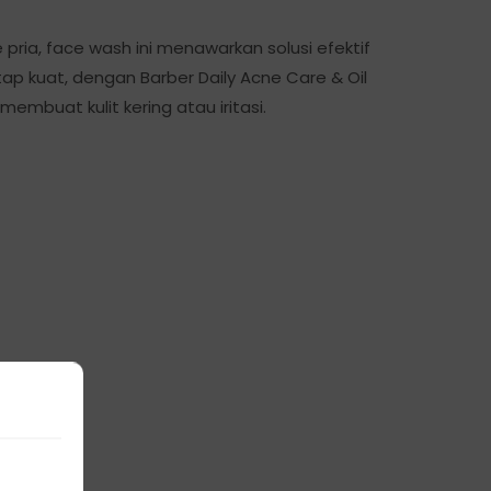
 pria, face wash ini menawarkan solusi efektif
p kuat, dengan Barber Daily Acne Care & Oil
buat kulit kering atau iritasi.