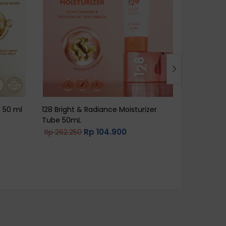
 50 ml
128 Bright & Radiance Moisturizer
Inoskin Co
Tube 50mL
Rp
120.00
Rp
104.900
Rp
262.250