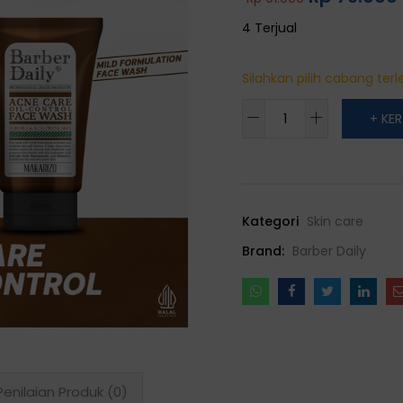
4 Terjual
Silahkan pilih cabang terle
Dual
+ KE
Pack
Ultimate
Clenser
Barber
Kategori
Skin care
Daily
Acne
Brand:
Barber Daily
Care
&
Oil
Control
Face
Wash
Penilaian Produk (0)