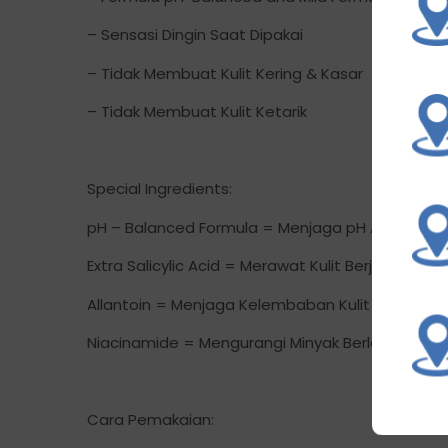
– Sensasi Dingin Saat Dipakai
– Tidak Membuat Kulit Kering & Kasar
– Tidak Membuat Kulit Ketarik
Special Ingredients:
pH – Balanced Formula = Menjaga pH Alami Kulit 
Extra Salicylic Acid = Merawat Kulit Berjerawat, M
Allantoin = Menjaga Kelembaban Kulit & Tidak Me
Niacinamide = Mengurangi Minyak Berlebih & Menj
Cara Pemakaian: