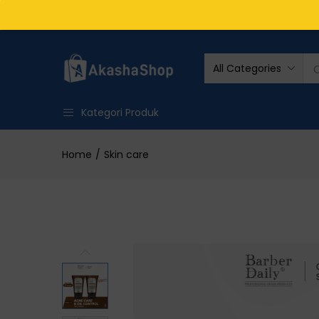
Overview
Specifications
Related Pr
All Categories
Kategori Produk
Home
Skin care