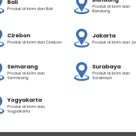
Bali
Produk di kirim dari
Produk di kirim dari Bali
Bandung
Cirebon
Jakarta
Produk di kirim dari Cirebon
Produk di kirim dari J
Semarang
Surabaya
& Aman Untuk Kulit Sensitif
Produk di kirim dari
Produk di kirim dari
Semarang
Surabaya
engangkat Sel Kulit Mati & Bersihkan Pori-Pori
nimbulkan Iritasi
Yogyakarta
aga Skin Barrier
Produk di kirim dari
Yogyakarta