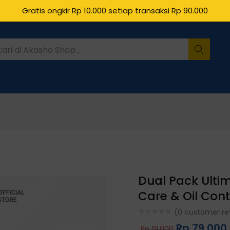
oducts
Gratis ongkir Rp 10.000 setiap transaksi Rp 90.000
Dual Pack Ulti
Care & Oil Con
(
0
customer re
Rp
79.000
Rp
91.000