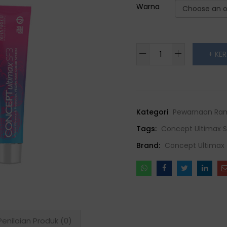
Warna
Concept
+ KE
Ultimax
Hair
Color
Contrast
Kategori
Pewarnaan Ra
quantity
Tags:
Concept Ultimax S
Brand:
Concept Ultimax
Penilaian Produk (0)