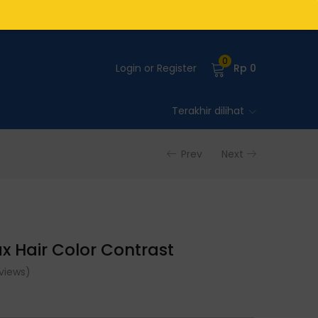
0
Login or Register
Rp
0
Terakhir dilihat
Prev
Next
x Hair Color Contrast
views)