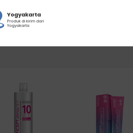
rontok dan mendukung pertumbuhan rambut
Yogyakarta
isi rambut dengan efek anti-kusut, serta meningkatkan k
Produk di kirim dari
Yogyakarta