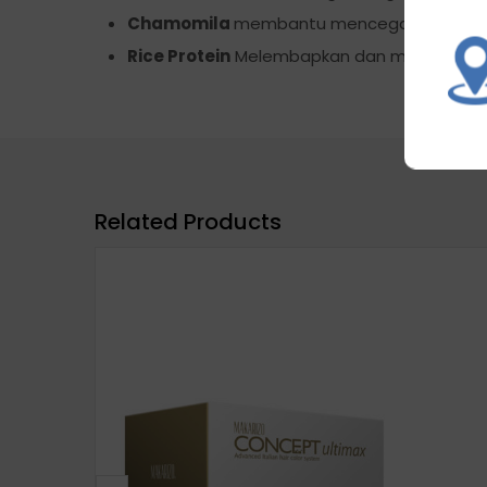
Chamomila
membantu mencegah rambut 
Rice Protein
Melembapkan dan menjaga kond
Related Products