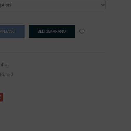
RANJANG
BELI SEKARANG
mbut
F3
,
SF3