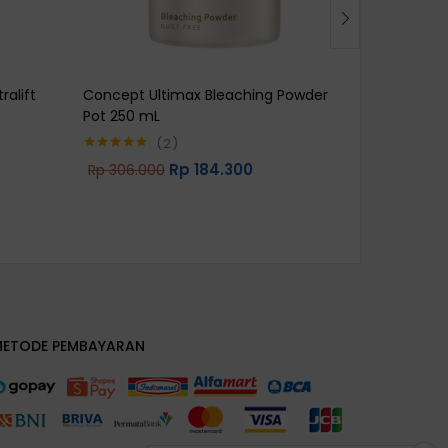
ralift
Concept Ultimax Bleaching Powder
Concept Ul
Pot 250 mL
Rp
106.0
2
Rp
184.300
Rp
306.000
Rated
5.00
out of 5
METODE PEMBAYARAN