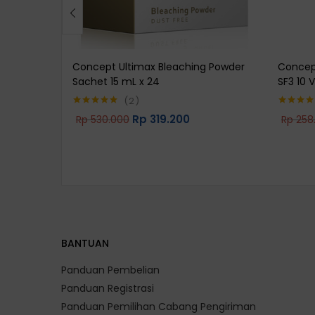
Concept Ultimax Bleaching Powder
Concep
Sachet 15 mL x 24
SF3 10 
2
Rp
319.200
Rp
530.000
Rp
258
Rated
5.00
Rated
5.0
out of 5
out of 5
BANTUAN
Panduan Pembelian
Panduan Registrasi
Panduan Pemilihan Cabang Pengiriman