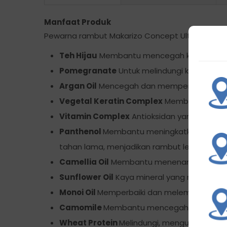
Manfaat Produk
Pewarna rambut Makarizo Concept Ultimax SF3
Teh Hijau
Membantu mencegah kerontokan
Pomegranate
Untuk melindungi kulit dan r
Argan Oil
Mencegah dan memperbaiki rambu
Vegetal Keratin Complex
Membantu melind
Vitamin Complex
Antioksidan yang melindu
Panthenol
Membantu meningkatkan kelemb
tahan lama, menjadikan rambut lembut dan 
Camellia Oil
Membantu menenangkan dan me
Sunflower Oil
Kaya mineral yang membantu
Monoi Oil
Memperbaiki dan melembabkan 
Camomile
Membantu mencegah kerontokan
Wheat Protein
Melindungi, menguatkan, da