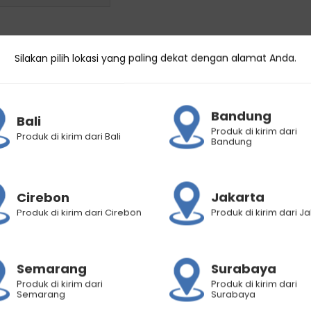
 mengandung bahan-bahan alami sebagai berikut:
Silakan pilih lokasi yang paling dekat dengan alamat Anda.
 rambut dan mendukung pertumbuhan rambut sehat.
ambut dari bahaya radikal bebas.
Bandung
t rusak dan bercabang.
Bali
Produk di kirim dari
Produk di kirim dari Bali
ungi rambut dari kerusakan dan menjaga rambut agar tet
Bandung
ngi rambut dari sinar UV.\n
aban rambut serta membantu mengoptimalkan peresapan 
Cirebon
Jakarta
berkilau.
Produk di kirim dari Cirebon
Produk di kirim dari J
lembutkan rambut dan merupakan antioksidan yang kuat 
 memperkuat rambut dan memberikan elastisitas pada ra
rambut
Semarang
Surabaya
Produk di kirim dari
Produk di kirim dari
 rambut dan memberi kilau tambahan.
Semarang
Surabaya
n menjaga kondisi rambut.