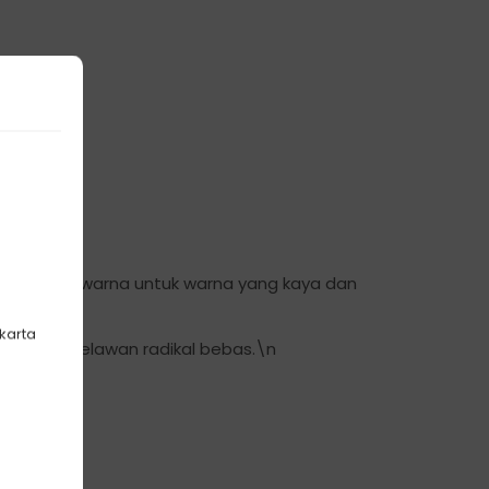
ap sehat.
pigmen warna untuk warna yang kaya dan
akarta
untuk melawan radikal bebas.\n
mbut.