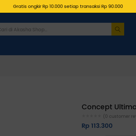
Gratis ongkir Rp 10.000 setiap transaksi Rp 90.000
Concept Ultima
(
0
customer re
Rp
113.300