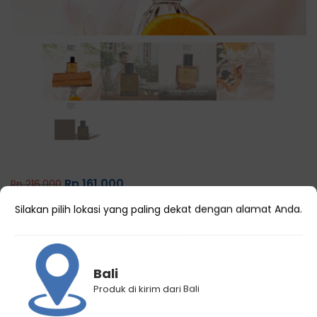
Rp
161.000
Rp
216.000
Barber Daily Pour d’Glass Extrait de
Silakan pilih lokasi yang paling dekat dengan alamat Anda.
Parfum
Bali
3 Terjual
Produk di kirim dari Bali