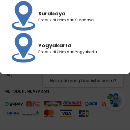
Panduan Registrasi
Panduan Pemilihan Cabang Pengiriman
Surabaya
Panduan Lacak Pengiriman
Produk di kirim dari Surabaya
Lacak Pengiriman
Hubungi Kami
Yogyakarta
KEBIJAKAN KAMI
Produk di kirim dari Yogyakarta
Syarat dan Ketentuan
Kebijakan Privasi
FAQ
Halo, ada yang bisa Asha bantu?
METODE PEMBAYARAN