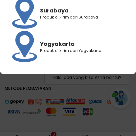
Panduan Pemilihan Cabang Pengiriman
Surabaya
Panduan Lacak Pengiriman
Produk di kirim dari Surabaya
Lacak Pengiriman
Hubungi Kami
Yogyakarta
KEBIJAKAN KAMI
Produk di kirim dari Yogyakarta
Syarat dan Ketentuan
Kebijakan Privasi
FAQ
Halo, ada yang bisa Asha bantu?
METODE PEMBAYARAN
0