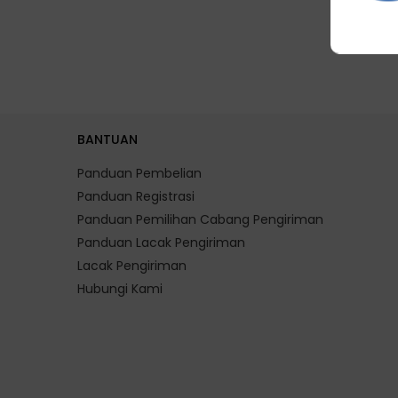
BANTUAN
Panduan Pembelian
Panduan Registrasi
Panduan Pemilihan Cabang Pengiriman
Panduan Lacak Pengiriman
Lacak Pengiriman
Hubungi Kami