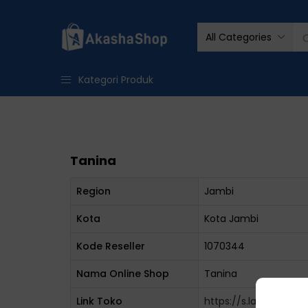
All Categories
Kategori Produk
Tanina
Region
Jambi
Kota
Kota Jambi
Kode Reseller
1070344
Nama Online Shop
Tanina
Link Toko
https://s.lazada.co.id/