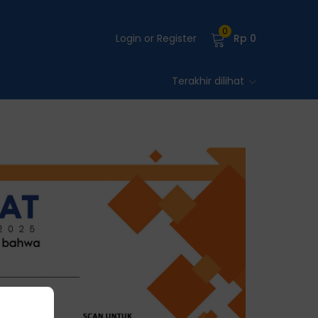
0
Login or Register
Rp
0
Terakhir dilihat