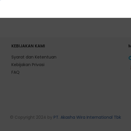
KEBIJAKAN KAMI
Syarat dan Ketentuan
Kebijakan Privasi
FAQ
© Copyright 2024 by
PT. Akasha Wira International Tbk