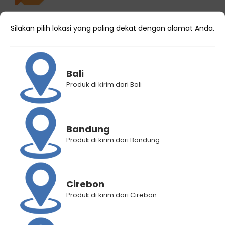
Silakan pilih lokasi yang paling dekat dengan alamat Anda.
SUMBERAYUSENTOSA
Region
LAMPUNG
Bali
Produk di kirim dari Bali
Kota
BANDAR LAMPUNG
Kode
1022124
Reseller
Bandung
Nama
SUMBERAYUSENTOSA
Produk di kirim dari Bandung
Online
Shop
Link Toko
https://shopee.co.id/sumberayusentosa
Cirebon
Produk di kirim dari Cirebon