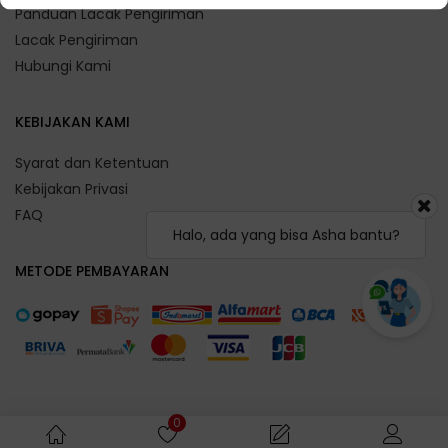
Panduan Lacak Pengiriman
Lacak Pengiriman
Hubungi Kami
KEBIJAKAN KAMI
Syarat dan Ketentuan
Kebijakan Privasi
FAQ
Halo, ada yang bisa Asha bantu?
METODE PEMBAYARAN
0