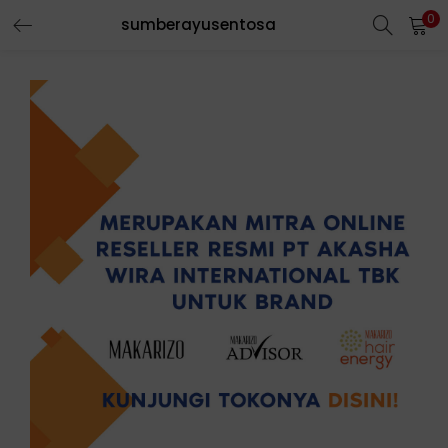
0
sumberayusentosa