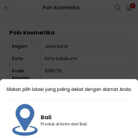
0
Poin Kosmetika
Poin Kosmetika
Region
Jawa Barat
Kota
Kota Sukabumi
Kode
1099725
Reseller
Silakan pilih lokasi yang paling dekat dengan alamat Anda.
Nama
Poin Kosmetika
Online Shop
Link Toko
https://vt.tiktok.com/ZS9JAAAeJjKU8-
Bali
Gfuet/
Produk di kirim dari Bali