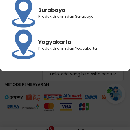
Panduan Pemilihan Cabang Pengiriman
Surabaya
Panduan Lacak Pengiriman
Produk di kirim dari Surabaya
Lacak Pengiriman
Hubungi Kami
Yogyakarta
KEBIJAKAN KAMI
Produk di kirim dari Yogyakarta
Syarat dan Ketentuan
Kebijakan Privasi
FAQ
Halo, ada yang bisa Asha bantu?
METODE PEMBAYARAN
0