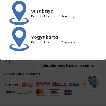
Panduan Registrasi
Panduan Pemilihan Cabang Pengiriman
Surabaya
Panduan Lacak Pengiriman
Produk di kirim dari Surabaya
Lacak Pengiriman
Hubungi Kami
Yogyakarta
KEBIJAKAN KAMI
Produk di kirim dari Yogyakarta
Syarat dan Ketentuan
Kebijakan Privasi
FAQ
Halo, ada yang bisa Asha bantu?
METODE PEMBAYARAN