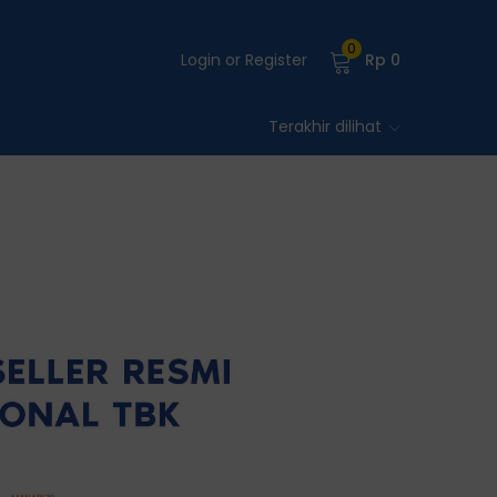
0
Login or Register
Rp
0
Terakhir dilihat