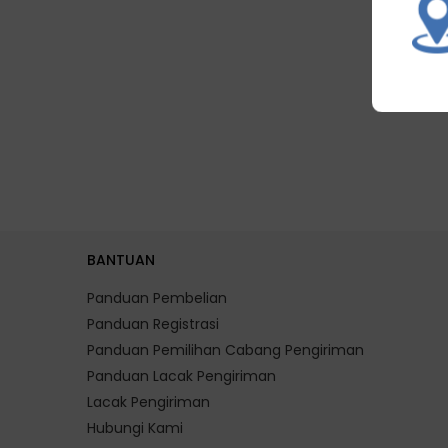
BANTUAN
Panduan Pembelian
Panduan Registrasi
Panduan Pemilihan Cabang Pengiriman
Panduan Lacak Pengiriman
Lacak Pengiriman
Hubungi Kami