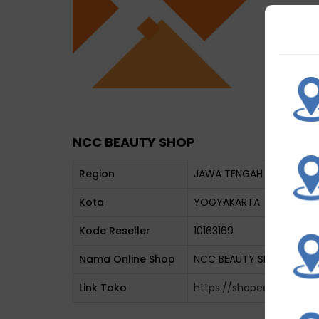
NCC BEAUTY SHOP
Region
JAWA TENGAH
Kota
YOGYAKARTA
Kode Reseller
10163169
Nama Online Shop
NCC BEAUTY SHOP
Link Toko
https://shopee.co.id/nc