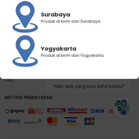
Panduan Registrasi
Panduan Pemilihan Cabang Pengiriman
Surabaya
Panduan Lacak Pengiriman
Produk di kirim dari Surabaya
Lacak Pengiriman
Hubungi Kami
Yogyakarta
KEBIJAKAN KAMI
Produk di kirim dari Yogyakarta
Syarat dan Ketentuan
Kebijakan Privasi
FAQ
Halo, ada yang bisa Asha bantu?
METODE PEMBAYARAN