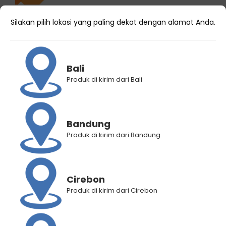
Silakan pilih lokasi yang paling dekat dengan alamat Anda.
LANCAR BABY SHOP
Region
JAWA TIMUR
Bali
Produk di kirim dari Bali
Kota
SURABAYA
Kode
10162486
Reseller
Bandung
Produk di kirim dari Bandung
Nama
LANCAR BABY SHOP
Online Shop
Link Toko
https://shopee.co.id/lancarbabyshop
Cirebon
Produk di kirim dari Cirebon