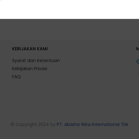
KEBIJAKAN KAMI
Syarat dan Ketentuan
Kebijakan Privasi
FAQ
© Copyright 2024 by
PT. Akasha Wira International Tbk