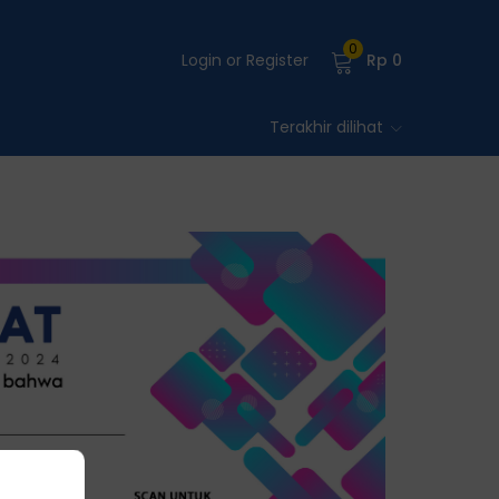
0
Login or Register
Rp
0
Terakhir dilihat