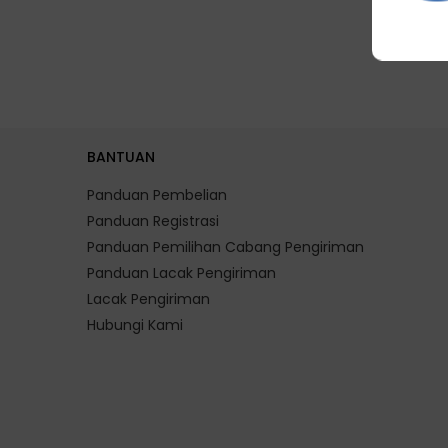
BANTUAN
Panduan Pembelian
Panduan Registrasi
Panduan Pemilihan Cabang Pengiriman
Panduan Lacak Pengiriman
Lacak Pengiriman
Hubungi Kami