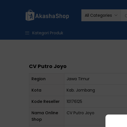
All Categories
Kategori Produk
CV Putro Joyo
Region
Jawa Timur
Kota
Kab. Jombang
Kode Reseller
10176125
Nama Online
CV Putro Joyo
Shop