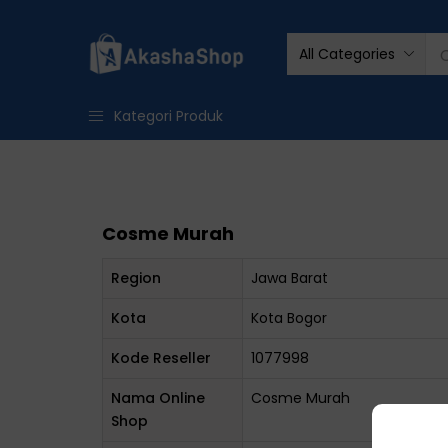
All Categories
Kategori Produk
Cosme Murah
Region
Jawa Barat
Kota
Kota Bogor
Kode Reseller
1077998
Nama Online
Cosme Murah
Shop