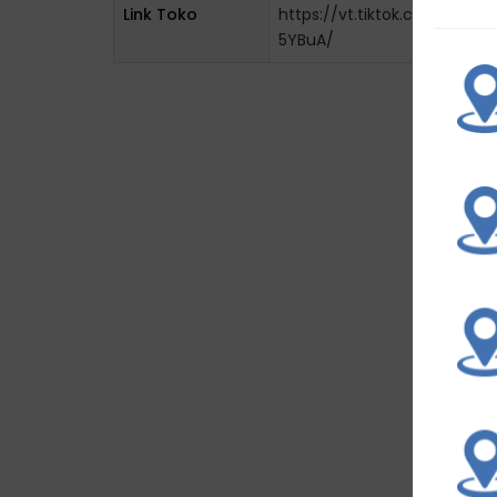
Link Toko
https://vt.tiktok.com/ZSH
5YBuA/