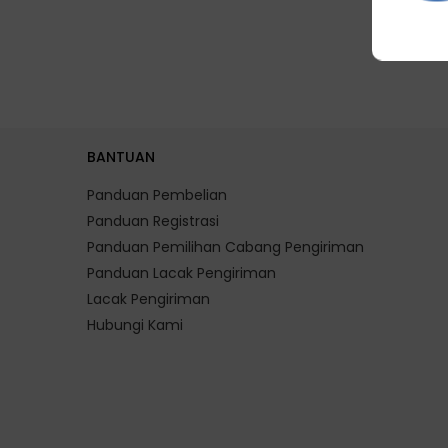
BANTUAN
Panduan Pembelian
Panduan Registrasi
Panduan Pemilihan Cabang Pengiriman
Panduan Lacak Pengiriman
Lacak Pengiriman
Hubungi Kami