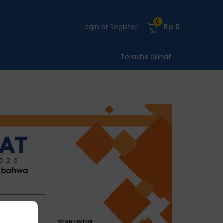
0
Login or Register
Rp
0
Terakhir dilihat