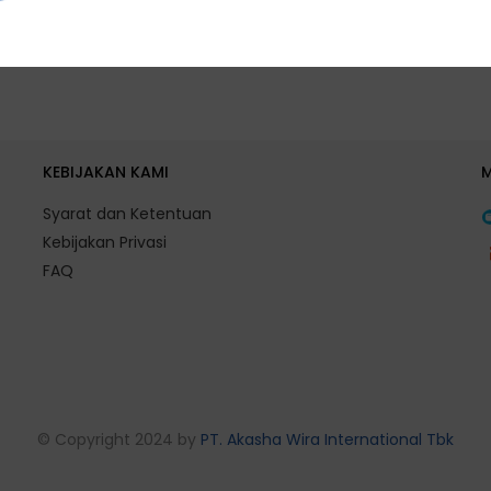
KEBIJAKAN KAMI
Syarat dan Ketentuan
Kebijakan Privasi
FAQ
© Copyright 2024 by
PT. Akasha Wira International Tbk