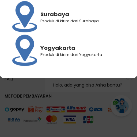
Panduan Registrasi
Panduan Pemilihan Cabang Pengiriman
Surabaya
Panduan Lacak Pengiriman
Produk di kirim dari Surabaya
Lacak Pengiriman
Hubungi Kami
Yogyakarta
KEBIJAKAN KAMI
Produk di kirim dari Yogyakarta
Syarat dan Ketentuan
Kebijakan Privasi
FAQ
Halo, ada yang bisa Asha bantu?
METODE PEMBAYARAN