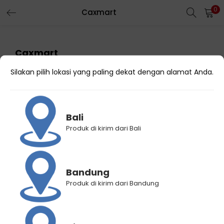
0
Caxmart
Caxmart
Silakan pilih lokasi yang paling dekat dengan alamat Anda.
Region
Sumatera Utara
Kota
Kota Medan
Kode Reseller
1033223
Bali
Produk di kirim dari Bali
Nama Online Shop
Caxmart
Link Toko
https://id.shp.ee/KXNg6Ls9
Bandung
Produk di kirim dari Bandung