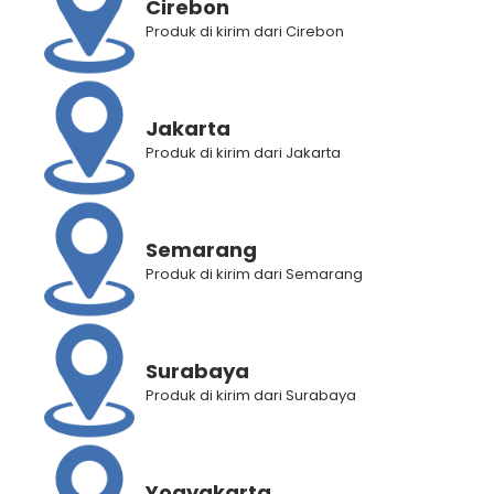
Cirebon
Produk di kirim dari Cirebon
BANTUAN
Panduan Pembelian
Jakarta
Panduan Registrasi
Produk di kirim dari Jakarta
Panduan Pemilihan Cabang Pengiriman
Panduan Lacak Pengiriman
Lacak Pengiriman
Semarang
Hubungi Kami
Produk di kirim dari Semarang
KEBIJAKAN KAMI
Surabaya
Syarat dan Ketentuan
Produk di kirim dari Surabaya
Kebijakan Privasi
FAQ
Halo, ada yang bisa Asha bantu?
Yogyakarta
METODE PEMBAYARAN