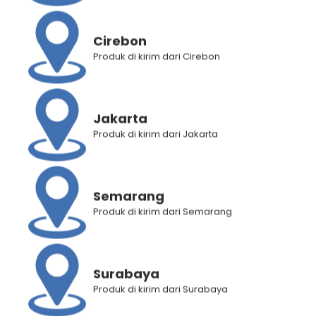
Cirebon
Produk di kirim dari Cirebon
Honey Dew Nutriv Serum Jar
Honey Dew Restructuring
5 mL x 25
Serum 5 x 5 mL
Rp
524.000
Rp
315.600
Rp
122.000
Rp
73.500
Jakarta
Produk di kirim dari Jakarta
3
2
Rated
5.00
Rated
5.00
out of 5
out of 5
Semarang
Produk di kirim dari Semarang
Surabaya
Produk di kirim dari Surabaya