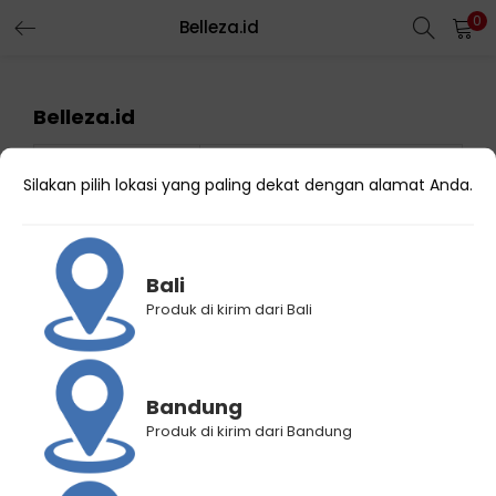
0
Belleza.id
Belleza.id
Region
DKI Jakarta
Silakan pilih lokasi yang paling dekat dengan alamat Anda.
Kota
Kota Administrasi Jakarta
Timur
Kode Reseller
1001401
Bali
Produk di kirim dari Bali
Nama Online
Belleza.id
Shop
Link Toko
https://shopee.co.id/bellezaid
Bandung
Produk di kirim dari Bandung